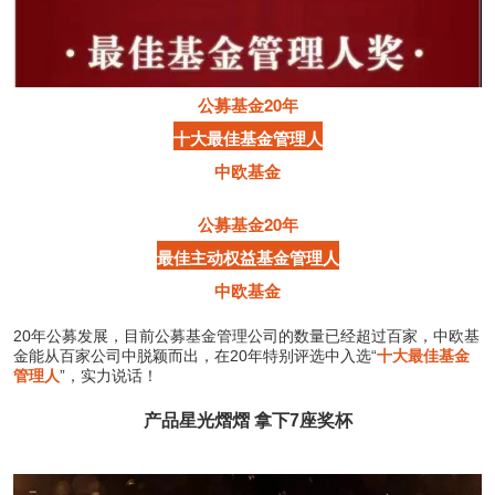
公募基金20年
十大最佳基金管理人
中欧基金
公募基金20年
最佳主动权益基金管理人
中欧基金
20
年公募发展，目前公募基金管理公司的数量已经超过百家，中欧基
金能从百家公司中脱颖而出，在20年特别评选中入选“
十大最佳基金
管理人
”，实力说话！
产品星光熠熠 拿下7座奖杯