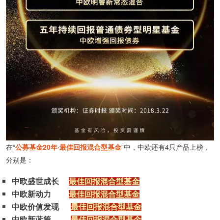
在“
公募基金20年·最佳回报混合型基金
”中，中欧还有4只产品上榜，
分别是：
中欧盛世成长
最佳回报混合型基金
中欧新动力
最佳回报混合型基金
中欧价值发现
最佳回报混合型基金
中欧新蓝筹
最佳回报混合型基金