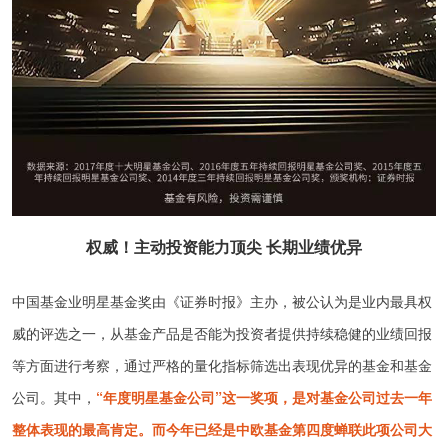
权威！主动投资能力顶尖 长期业绩优异
中国基金业明星基金奖由《证券时报》主办，被公认为是业内最具权
威的评选之一，从基金产品是否能为投资者提供持续稳健的业绩回报
等方面进行考察，通过严格的量化指标筛选出表现优异的基金和基金
公司。其中，
“年度明星基金公司”这一奖项，是对基金公司过去一年
整体表现的最高肯定。而今年已经是中欧基金第四度蝉联此项公司大