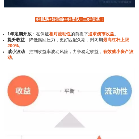
好机遇+好策略+好团队=三好债基！
1年定期开放
：在保证
相对流动性
的前提下
追求债市收益
。
提升收益
：降低赎回压力，更好匹配久期，封闭期
最高杠杆上限
200%
。
减小波动
：控制收益率波动风险，力争稳定收益，
有效减小资产波
动
。