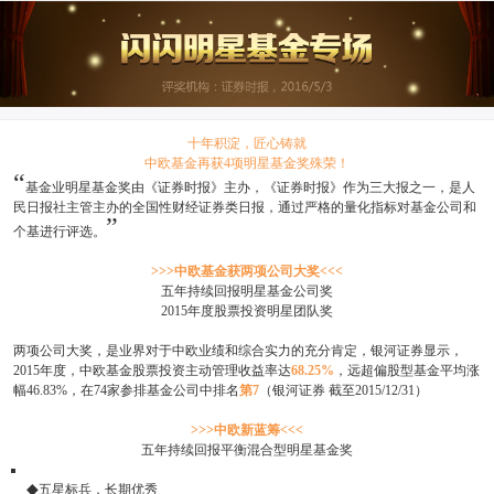
十年积淀，匠心铸就
中欧基金再获4项明星基金奖殊荣！
“
基金业明星基金奖由《证券时报》主办，《证券时报》作为三大报之一，是人
民日报社主管主办的全国性财经证券类日报，通过严格的量化指标对基金公司和
”
个基进行评选。
>>>中欧基金获两项公司大奖<<<
五年持续回报明星基金公司奖
2015年度股票投资明星团队奖
两项公司大奖，是业界对于中欧业绩和综合实力的充分肯定，银河证券显示，
2015年度，中欧基金股票投资主动管理收益率达
68.25%
，远超偏股型基金平均涨
幅46.83%，在74家参排基金公司中排名
第7
（银河证券 截至2015/12/31）
>>>中欧新蓝筹<<<
五年持续回报平衡混合型明星基金奖
◆
五星标兵，长期优秀