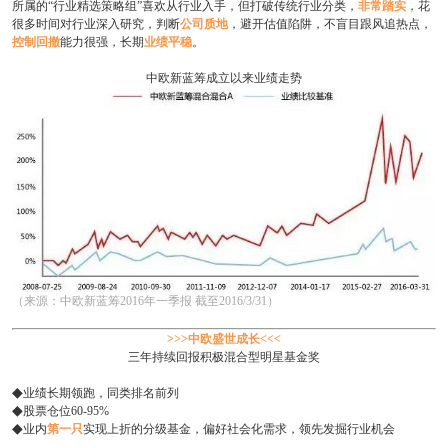
所属的“行业精选策略组”喜欢从行业入手，但打破传统行业分类，
非常踏实
，花
很多时间对行业深入研究，判断
公司质地
，避开估值陷阱，不盲目跟风追热点，
控制回撤
能力很强，长期
业绩平稳
。
中欧新蓝筹成立以来业绩走势
（来源：中欧新蓝筹2016年一季报 截至2016/3/31）
>>>中欧盛世成长<<<
三年持续回报积极混合型明星基金奖
◆
业绩长期领跑，同类排名前列
◆
股票仓位60-95%
◆
业内
第一只
实现上折的分级基金，偏好社会化需求，领先发掘行业机会