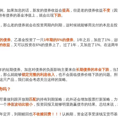
例。如果加息的话，新发的债券收益会
提高
，但是老的债券收益
不变
（因
持有债券的基金净值上，就会出现
下跌
。
，那么老的债券就会在投资周期内到期，这时候就能够用兑付的本息去投
%的债券
。乙基金投资了一只
1年期的5%的债券
。1年之后，加息了1%，
的收益
，又可以投资在6%的债券上了。过了1年，又加息了1%。在这两
1年的短期债券。加息对债券的负面影响主要来自
长期债券的本金下跌
，当
，那么就能够
锁定完整的利息收入
，也不会面临债券价格下跌的问题。所
这只产品，我们就会考虑关注这样的策略。
势吗？
尽量做到跟开放期
匹配
的持有到期策略；此外还会增加股票打新策略，力
一个
净值波动比较小
，投资回报又能够明显跑赢债市的结果。总结来说，
年定开，到期赎回也
不收赎回费！！！
认购期，资金还享受滚钱宝货币基