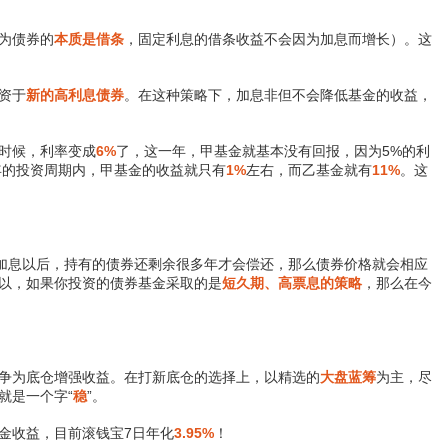
为债券的
本质是借条
，固定利息的借条收益不会因为加息而增长）。这
资于
新的高利息债券
。在这种策略下，加息非但不会降低基金的收益，
这时候，利率变成
6%
了，这一年，甲基金就基本没有回报，因为5%的利
年的投资周期内，甲基金的收益就只有
1%
左右，而乙基金就有
11%
。这
加息以后，持有的债券还剩余很多年才会偿还，那么债券价格就会相应
以，如果你投资的债券基金采取的是
短久期、高票息的策略
，那么在今
争为底仓增强收益。在打新底仓的选择上，以精选的
大盘蓝筹
为主，尽
就是一个字“
稳
”。
金收益，目前滚钱宝7日年化
3.95%
！