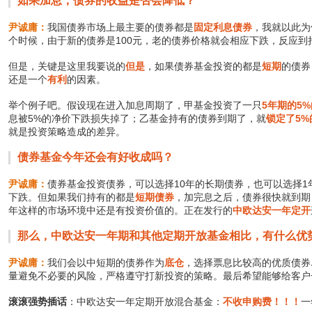
如果加息，债券的收益是否会降低？
尹诚庸：
我国债券市场上最主要的债券都是
固定利息债券
，我就以此为
个时候，由于新的债券是100元，老的债券价格就会相应下跌，反应到
但是，关键是这里我要说的
但是
，如果债券基金投资的都是
短期
的债券
还是一个
有利
的因素。
举个例子吧。假设现在进入加息周期了，甲基金投资了一只
5年期的5
息被5%的净价下跌损失掉了；乙基金持有的债券到期了，就
锁定了5%
就是投资策略造成的差异。
债券基金今年还会有好收成吗？
尹诚庸：
债券基金投资债券，可以选择10年的长期债券，也可以选择
下跌。但如果我们持有的都是
短期债券
，加完息之后，债券很快就到期
年这样的市场环境中还是有投资价值的。正在发行的
中欧达安一年定开
那么，中欧达安一年期和其他定期开放基金相比，有什么优
尹诚庸：
我们会以中短期的债券作为
底仓
，选择票息比较高的优质债券
量避免不必要的风险，严格遵守打新投资的策略。最后希望能够给客户
滚滚强势插话
：中欧达安一年定期开放混合基金：
不收申购费！！！
一