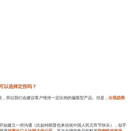
，可以选择定投吗？
差，所以我们会建议客户维持一定比例的偏股型产品。但是，
出现趋势
开始建立一些沟通（比如特朗普也来信祝中国人民元宵节快乐），似乎
规避
对美出口占比较大的公司
，其次会增加食品饮料等
防御性的板块
。