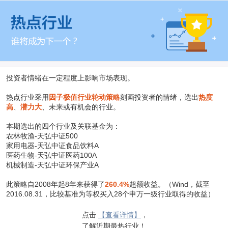
投资者情绪在一定程度上影响市场表现。
热点行业采用
因子极值行业轮动策略
刻画投资者的情绪，选出
热度
高
、
潜力大
、未来或有机会的行业。
本期选出的四个行业及关联基金为：
农林牧渔-天弘中证500
家用电器-天弘中证食品饮料A
医药生物-天弘中证医药100A
机械制造-天弘中证环保产业A
此策略自2008年起8年来获得了
260.4%
超额收益。（Wind，截至
2016.08.31，比较基准为等权买入28个申万一级行业取得的收益）
点击
【查看详情】
，
了解近期最热行业！