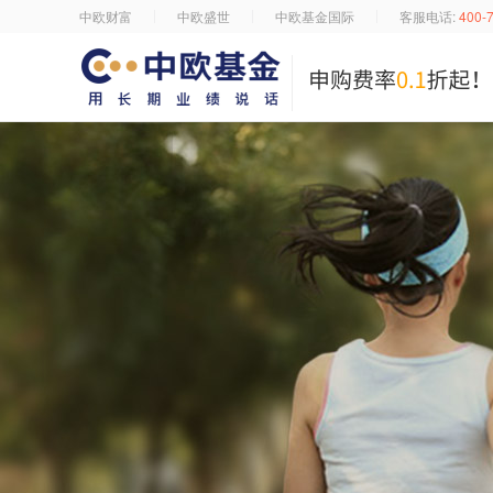
中欧财富
中欧盛世
中欧基金国际
客服电话:
400-