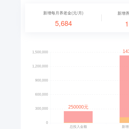
新增每月养老金(元/月)
新增养
5,684
1