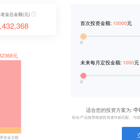
老金总金额(元)
首次投资金额:
10000
元
,432,368
0
未来每月定投金额:
1000
元
0
中
适合您的投资方案为:
组合/产品推荐根据投资者年龄匹配，与