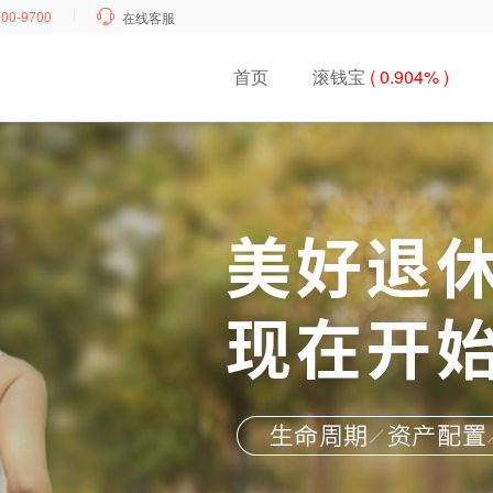
700-9700

在线客服
首页
滚钱宝
( 0.904% )