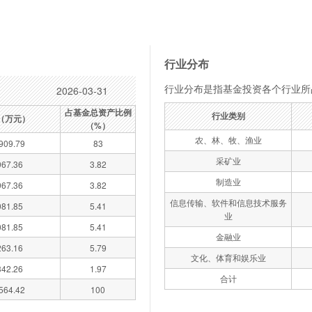
行业分布
行业分布是指基金投资各个行业所
2026-03-31
占基金总资产比例
行业类别
（万元）
（%）
农、林、牧、渔业
909.79
83
采矿业
67.36
3.82
制造业
67.36
3.82
信息传输、软件和信息技术服务
81.85
5.41
业
81.85
5.41
金融业
63.16
5.79
文化、体育和娱乐业
42.26
1.97
合计
564.42
100