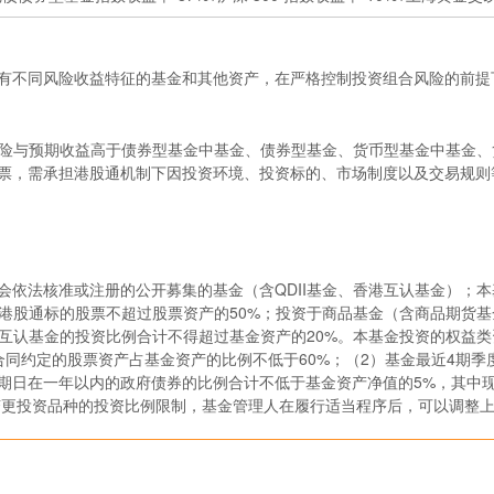
有不同风险收益特征的基金和其他资产，在严格控制投资组合风险的前提
风险与预期收益高于债券型基金中基金、债券型基金、货币型基金中基金
票，需承担港股通机制下因投资环境、投资标的、市场制度以及交易规则
监会依法核准或注册的公开募集的基金（含QDII基金、香港互认基金）；
资于港股通标的股票不超过股票资产的50%；投资于商品基金（含商品期货基
香港互认基金的投资比例合计不得超过基金资产的20%。本基金投资的权益
合同约定的股票资产占基金资产的比例不低于60%；（2）基金最近4期
到期日在一年以内的政府债券的比例合计不低于基金资产净值的5%，其中
变更投资品种的投资比例限制，基金管理人在履行适当程序后，可以调整