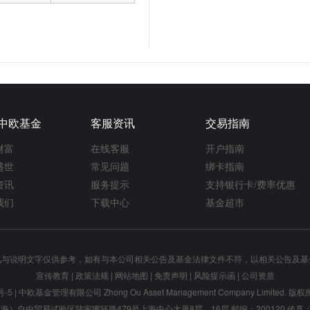
中欧基金
客服资讯
交易指南
财富
在线客服
开户指南
盛世
常见问题
绑卡指南
资讯
服务提示
支持银行卡/费率优惠
我们
下载中心
基金超市
讯与说明文字仅供参考，如有与本公司相关公告及基金法律文件不符，以相关公告及基
宣传教育
|
政策法规
|
网站地图
|
免责声明
|
风险提示函
|
公司资质
号-5
| 中欧基金管理有限公司 Zhong Ou Asset Management Company Limited.
）自由贸易试验区陆家嘴环路479号上海中心大厦8层、16层 邮编：200120 传真：021