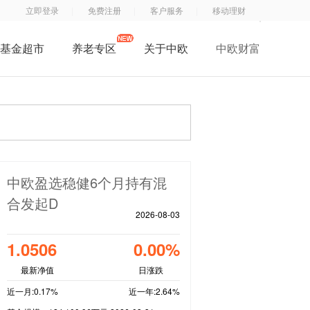
立即登录
免费注册
客户服务
移动理财
基金超市
养老专区
关于中欧
中欧财富
了解中欧
中
钱
钱
中欧子公司
欧
滚
滚
中欧公益
基
滚
滚
招贤纳士
金
服
App
联系我们
订
务
中欧盈选稳健6个月持有混
阅
号
合发起D
号
2026-08-03
1.0506
0.00%
最新净值
日涨跌
近一月:0.17%
近一年:2.64%