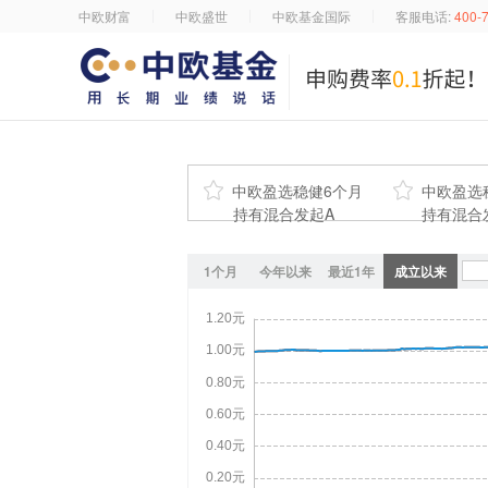
中欧财富
中欧盛世
中欧基金国际
客服电话:
400-

中欧盈选稳健6个月

中欧盈选
持有混合发起A
持有混合
1个月
今年以来
最近1年
成立以来