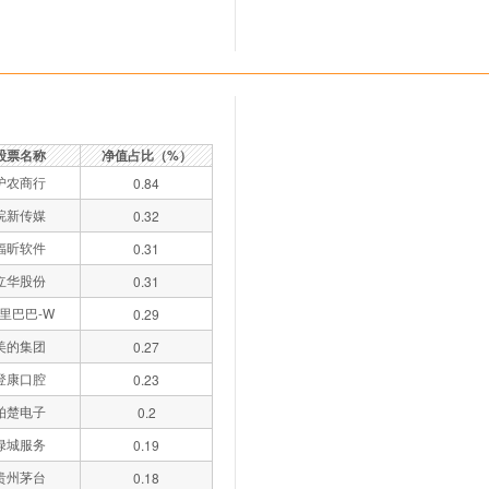
股票名称
净值占比（%）
沪农商行
0.84
皖新传媒
0.32
福昕软件
0.31
立华股份
0.31
里巴巴-W
0.29
美的集团
0.27
登康口腔
0.23
柏楚电子
0.2
绿城服务
0.19
贵州茅台
0.18