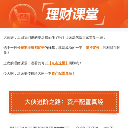
大家好，上回我们讲的要点都记住了吗？让滚滚来给大家重复一遍：
选中一只
长短期业绩都优秀
的好基
，就是成功的一半；
坚持定投
，胜利就在眼
前！
上次的理财课堂，没看的可以
【点击这里】
回顾哦！
今天啊，滚滚要传授给大家一本
资产配置真经
！