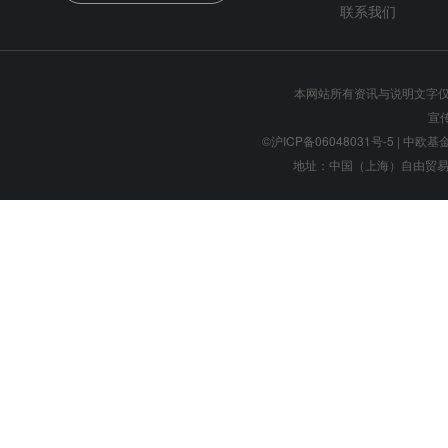
联系我们
本网站所有资讯与说明文字
宣
©沪ICP备06048031号-5
| 中欧基金管
地址：中国（上海）自由贸易试验