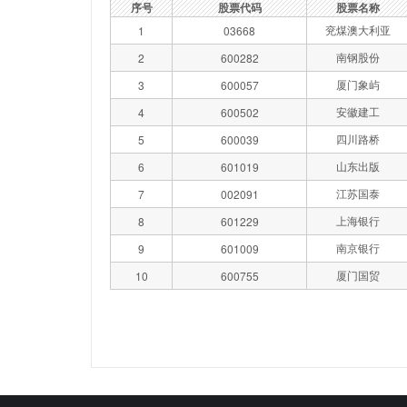
序号
股票代码
股票名称
兖煤澳大利亚
1
03668
南钢股份
2
600282
厦门象屿
3
600057
安徽建工
4
600502
四川路桥
5
600039
山东出版
6
601019
江苏国泰
7
002091
上海银行
8
601229
南京银行
9
601009
厦门国贸
10
600755