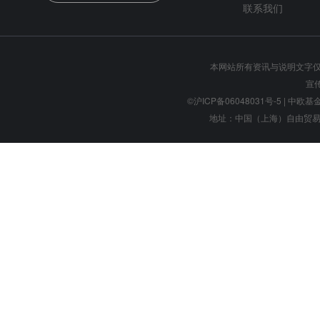
联系我们
本网站所有资讯与说明文字
宣
©沪ICP备06048031号-5
| 中欧基金管
地址：中国（上海）自由贸易试验