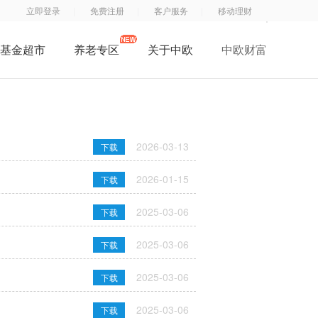
立即登录
免费注册
客户服务
移动理财
基金超市
养老专区
关于中欧
中欧财富
了解中欧
中
钱
钱
中欧子公司
欧
滚
滚
中欧公益
基
滚
滚
2026-03-13
下载
招贤纳士
金
服
App
联系我们
订
务
2026-01-15
下载
阅
号
2025-03-06
下载
号
2025-03-06
下载
2025-03-06
下载
2025-03-06
下载