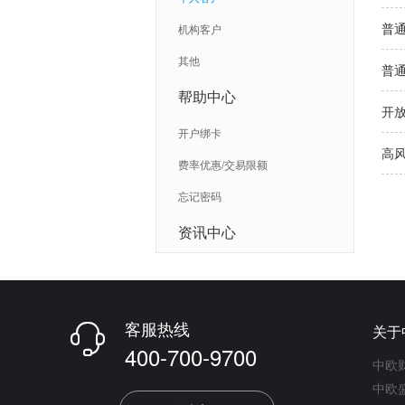
普
机构客户
其他
普
帮助中心
开
开户绑卡
高
费率优惠/交易限额
忘记密码
资讯中心
客服热线
关于

400-700-9700
中欧
中欧