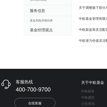
关于调整旗下部分
服务信息
中欧基金管理有限
基金风险评级结果
基金经理观点
中欧新蓝筹灵活配
中欧潜力价值灵活
客服热线
关于中欧基金

400-700-9700
中欧财富
中欧盛世
在线客服
公告资讯