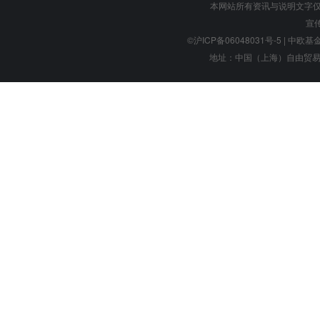
本网站所有资讯与说明文字
宣
©沪ICP备06048031号-5
| 中欧基金管
地址：中国（上海）自由贸易试验