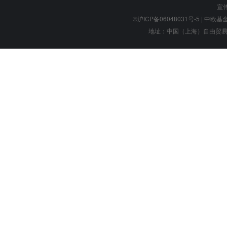
宣
©沪ICP备06048031号-5
| 中欧基金管
地址：中国（上海）自由贸易试验