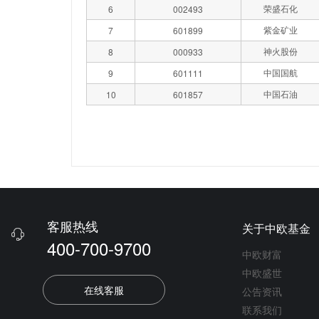
荣盛石化
6
002493
紫金矿业
7
601899
神火股份
8
000933
中国国航
9
601111
中国石油
10
601857
客服热线
关于中欧基金

400-700-9700
中欧财富
中欧盛世
在线客服
公告资讯
联系我们