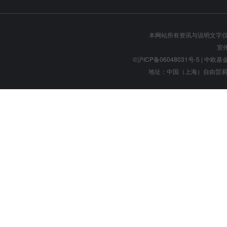
本网站所有资讯与说明文字
宣
©沪ICP备06048031号-5
| 中欧基金管
地址：中国（上海）自由贸易试验