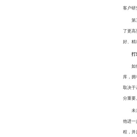
客户研
第三，
了更高
好、精
打造
如何改
库，拥
取决于
分重要
未来，
他进一
程，并