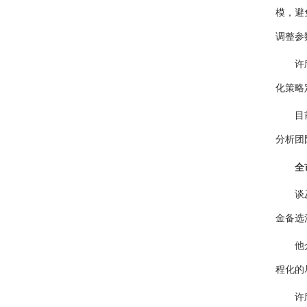
模，避
调整参
许欣表
化策略
目前，
分析团
全市
谈及投
金备选
他介绍
程化的
许欣表