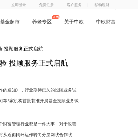
立即登录
免费注册
客户服务
移动理财
基金超市
养老专区
关于中欧
中欧财富
了解中欧
中
钱
钱
中欧子公司
 投顾服务正式启航
欧
滚
滚
中欧公益
基
滚
滚
验 投顾服务正式启航
招贤纳士
金
服
App
联系我们
订
务
阅
号
工作的通知》，行业期待已久的投顾业务试
号
司等5家机构首批获准开展基金投顾业务试
个财富管理行业都是一件大事，对于改善
将从近似闭环运作转向分层网状合作状