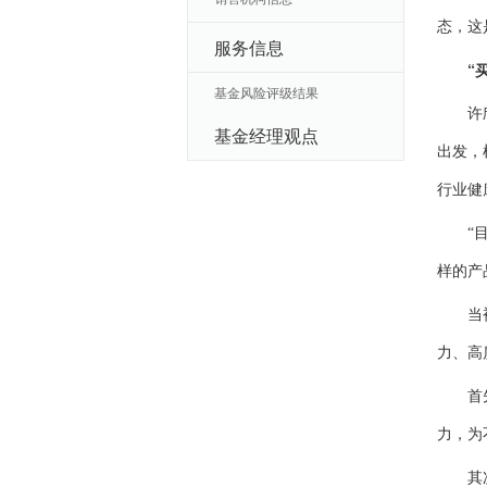
态，这
服务信息
“买
基金风险评级结果
许欣表
基金经理观点
出发，
行业健
“目前
样的产
当被问
力、高
首先，
力，为
其次，