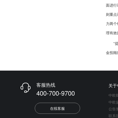
面进行
则重点
力两个
理有效
“提升
金投顾
客服热线
关于

400-700-9700
中欧
中欧
在线客服
公告
联系