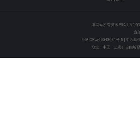
本网站所有资讯与说明文字
宣
©沪ICP备06048031号-5
| 中欧基金管
地址：中国（上海）自由贸易试验