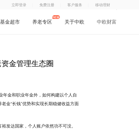
立即登录
免费注册
客户服务
移动理财
基金超市
养老专区
关于中欧
中欧财富
了解中欧
中
钱
钱
中欧子公司
欧
滚
滚
中欧公益
基
滚
滚
老资金管理生态圈
招贤纳士
金
服
App
联系我们
订
务
阅
号
业年金和职业年金外，如何构建以个人自
号
养老金“长钱”优势和实现长期稳健收益方面
富裕发达国家，个人账户依然功不可没。