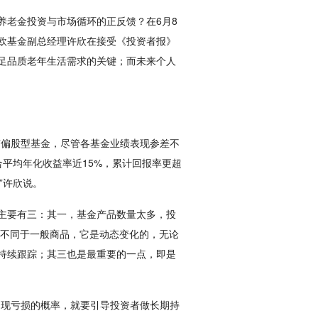
养老金投资与市场循环的正反馈？在6月8
中欧基金副总经理许欣在接受《投资者报》
足品质老年生活需求的关键；而未来个人
有偏股型基金，尽管各基金业绩表现参差不
合平均年化收益率近15%，累计回报率更超
”许欣说。
主要有三：其一，基金产品数量太多，投
金不同于一般商品，它是动态变化的，无论
持续跟踪；其三也是最重要的一点，即是
出现亏损的概率，就要引导投资者做长期持