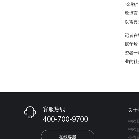
“金融
欣坦言
以需要
记者在
据年龄
资者一
业的社
客服热线
关于

400-700-9700
中欧
中欧
在线客服
公告