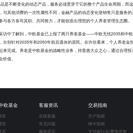
产品是不断变化的动态产品，服务必须贯穿于它的整个产品生命周期，而这
，与其他消费的一次性属性不同，金融产品的动态变化使销售只是服务的
参与各方各司其职、共同努力，才能创造出理想的个人养老管理生态圈。
采访中了解到，中欧基金已上报了两只养老基金——中欧无忧2035和中欧无
，分别针对2035年和2050年前后退休的居民。在许欣看来，个人养老
起来完成。养老是中欧基金的战略性业务，持普惠大众之心，通过合理投
会价值。
中欧基金
客服资讯
交易指南
财富
在线客服
开户指南
盛世
常见问题
绑卡指南
资讯
服务提示
支持银行卡/费率优惠