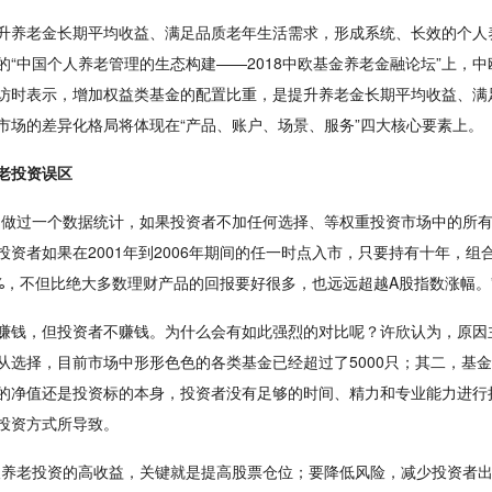
升养老金长期平均收益、满足品质老年生活需求，形成系统、长效的个人
的“中国个人养老管理的生态构建——2018中欧基金养老金融论坛”上，
访时表示，增加权益类基金的配置比重，是提升养老金长期平均收益、满
市场的差异化格局将体现在“产品、账户、场景、服务”四大核心要素上。
老投资误区
曾做过一个数据统计，如果投资者不加任何选择、等权重投资市场中的所
投资者如果在2001年到2006年期间的任一时点入市，只要持有十年，组
0%，不但比绝大多数理财产品的回报要好很多，也远远超越A股指数涨幅。
赚钱，但投资者不赚钱。为什么会有如此强烈的对比呢？许欣认为，原因
从选择，目前市场中形形色色的各类基金已经超过了5000只；其二，基
的净值还是投资标的本身，投资者没有足够的时间、精力和专业能力进行
投资方式所导致。
取养老投资的高收益，关键就是提高股票仓位；要降低风险，减少投资者