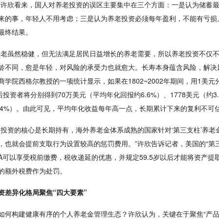
在许欣看来，国人对养老投资的误区主要集中在三个方面：一是认为储蓄
来的事，年轻人不用考虑；三是认为养老投资必须每年盈利，不能有亏损
最终结果。
养老虽然稳健，但无法满足居民日益增长的养老需要，所以养老投资不仅不
龄不同，愈是年轻，对风险的承受力也就愈大。长寿本身蕴含风险，解决
商学院西格尔教授的一项统计显示，如果在1802~2002年期间，用1美
后投资者将分别得到70万美元（平均年化回报约6.6%）、1778美元（约3.6
1.4%）。由此可见，平均年化收益每年高一点，长期累计下来的复利不可
金投资的核心是长期持有，海外养老金体系成熟的国家针对‘第三支柱’养
，也就会提前支取行为设置较高的惩罚费用。”许欣告诉记者，美国的“第三
RA可以享受税前缴费，税收递延的优惠，并规定59.5岁以后才能将资产
%的额外税费作为处罚。
资差异化格局聚焦“四大要素”
如何构建健康有序的个人养老金管理生态？许欣认为，关键在于聚焦“产品”、