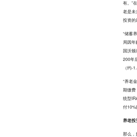
有。”
老是未
投资的
“储蓄
局因年
国沃顿
200年
（约-
“养老
期缴费
统型I
付10
养老投
那么，