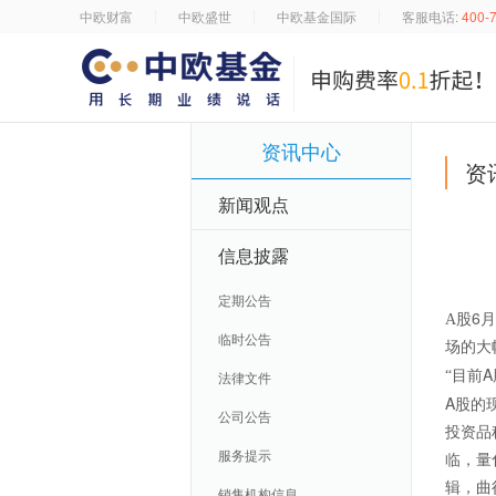
中欧财富
中欧盛世
中欧基金国际
客服电话:
400-
资讯中心
资
新闻观点
信息披露
定期公告
6
A
股
月
临时公告
场的大
A
法律文件
“目前
A
股的
公司公告
投资品
服务提示
临，量
辑，曲
销售机构信息