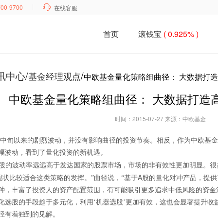
700-9700

在线客服
首页
滚钱宝
( 0.925% )
讯中心/
/
基金经理观点
中欧基金量化策略组曲径： 大数据打造
中欧基金量化策略组曲径： 大数据打造高
时间：2015-07-27 来源：中欧基金
中旬以来的剧烈波动，并没有影响曲径的投资节奏。相反，作为中欧基金
幅波动，看到了量化投资的新机遇。
股的波动率远远高于发达国家的股票市场，市场的非有效性更加明显。很
A
现状比较适合这类策略的发挥。”曲径说，“基于
股的量化对冲产品，提供
种，丰富了投资人的资产配置范围，有可能吸引更多追求中低风险的资金
化选股的手段趋于多元化，利用‘机器选股’更加有效，这也会显著提升收
径有着独到的见解。