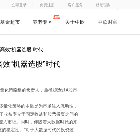
立即登录
免费注册
客户服务
移动理财
基金超市
养老专区
关于中欧
中欧财富
了解中欧
中
钱
钱
中欧子公司
高效“机器选股”时代
欧
滚
滚
中欧公益
基
滚
滚
效“机器选股”时代
招贤纳士
金
服
App
联系我们
订
务
阅
号
A
量化策略组的负责人，曲径却透过
股市
号
多量化策略的本质是为市场注入流动性，
了收益率介于固定收益和股票投资之间的
流入市场。同时，伴随着大数据时代的来
益的稳定性。”对于大数据时代的投资逻