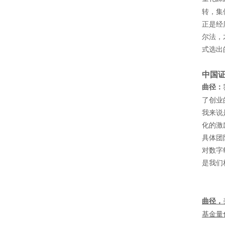
转，集
正是经
尔法，
式选出
中国
曲径：
了创业
我来说
化的激
具体团
对数字
是我们
曲径，
基金量