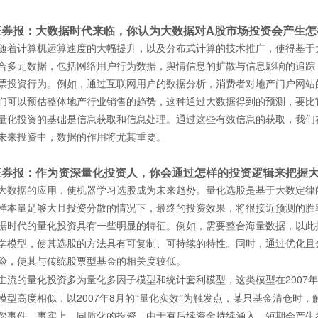
A
证券报：大数据时代来临，你认为大数据对
股市场投资会产生怎
随着计算机运算速度的大幅提升，以及分布式计算的技术推广，使得基于
合多元数据，包括网络用户行为数据，舆情信息的扩散与信息影响的追踪
票投资行为。例如，通过互联网用户的数据分析，消费者对地产门户网站
们可以预估整体地产行业销售的趋势，这种通过大数据得到的预测，要比
量化投资的基础是信息获取和信息处理。通过这些有效信息的获取，我们
未来投资中，数据的作用将尤其重要。
证券报：作为资深量化投资人，你会通过怎样的投资逻辑来把握
大数据的应用，使机器学习选股成为未来趋势。量化选股是基于大数定律
样本量足够大且投资分散的情况下，最终的投资效果，将很接近预测的胜
据时代的量化投资具有一些明显的特征。例如，需要整合海量数据，以此
学模型，使其选股的方法具有可复制、可持续的特性。同时，通过优化且
险，使其与传统股票型基金的相关度较低。
2007
主流的量化投资多为量化多因子模型和统计套利模型，这类模型在
年
2007
8
模型高度相似，以
年
月的“量化实效”为触发点，某只基金清仓时，
踏事件。事实上，同质化的投资，由于有后续资金持续涌入，短期会产生