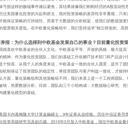
A
体亏损这样的极端事件难以避免，其结果就像我们刚刚经历的
股流动性
历过美国量化投资的兴起和挤兑，我对投资策略的差异性非常重视，只有
才能保证策略的可持续性。而基于大数据的分析框架，使我们的数据源更
的股票相关度低。在中欧量化策略组中，我们坚持追求“独立研发的、高胜
证券报：为什么选择到中欧基金发展自己的事业？目前量化投资
我很喜欢中欧基金的合伙人文化。中欧基金平等、开放的风格，极大提高
IT
的精神。作为量化投资团队，我们的基础工作依赖
技术部门和产品设计
是个惊喜。从我个人的角度来说，中欧基金一致的合伙人愿景，提升了团
励机制保证了投资团队的稳定性，将投资团队与客户利益一致化，才能持
队方面，量化策略组和其他策略组不同，我们本质上是一个工程师团队。
敏锐，热爱数据分析。目前，团队由三个小组构成：大数据核心研究、投
构建量化模型的基础。
9
美国卡内基梅隆大学计算金融硕士，
年证券从业经验。历任中信证券另
2015
3
化投资高级研究员及副总裁。
年
月加入中欧基金，现任中欧基金量