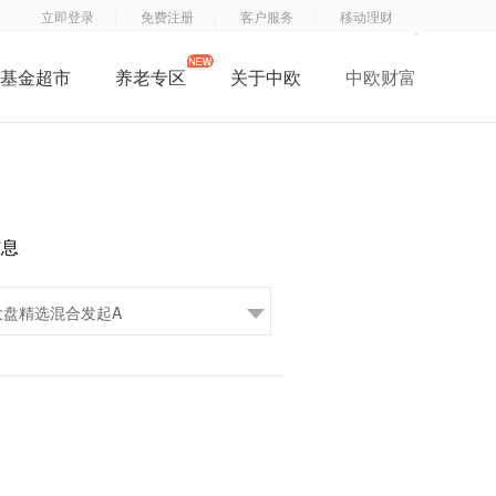
立即登录
免费注册
客户服务
移动理财
基金超市
养老专区
关于中欧
中欧财富
了解中欧
中
钱
钱
中欧子公司
欧
滚
滚
中欧公益
基
滚
滚
招贤纳士
金
服
App
信息
联系我们
订
务
阅
号
号