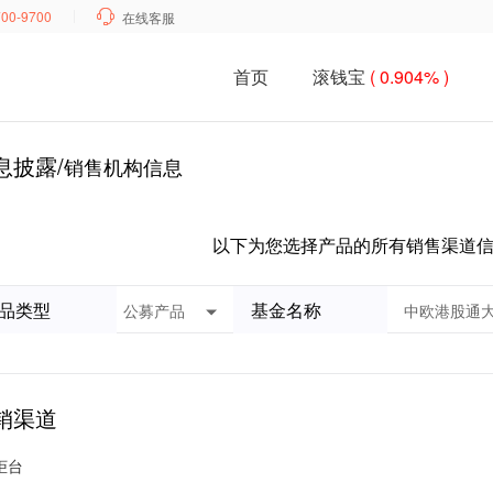
700-9700

在线客服
首页
滚钱宝
( 0.904% )
息披露/
销售机构信息
以下为您选择产品的所有销售渠道
品类型
基金名称
销渠道
柜台