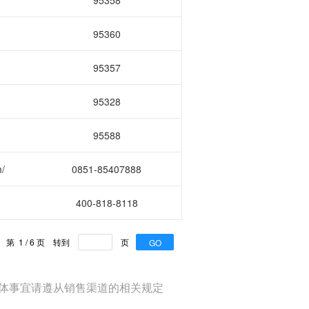
n
95358
95360
95357
95328
95588
/
0851-85407888
400-818-8118
第
1
/
6
页
转到
页
体事宜请遵从销售渠道的相关规定