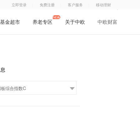
立即登录
免费注册
客户服务
移动理财
基金超市
养老专区
关于中欧
中欧财富
了解中欧
中
钱
钱
中欧子公司
欧
滚
滚
中欧公益
基
滚
滚
招贤纳士
金
服
App
信息
联系我们
订
务
阅
号
号