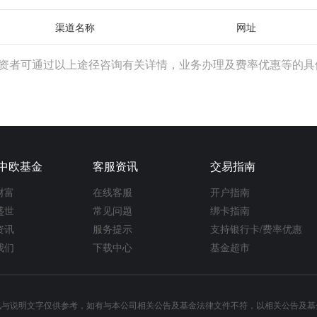
渠道名称
网址
资者可通过以上途径咨询有关详情，业务办理及费率优惠等的具
中欧基金
客服资讯
交易指南
财富
在线客服
开户指南
盛世
常见问题
绑卡指南
资讯
服务提示
支持银行卡/费率优惠
我们
下载中心
基金超市
讯与说明文字仅供参考，如有与本公司相关公告及基金法律文件不符，以相关公告及基