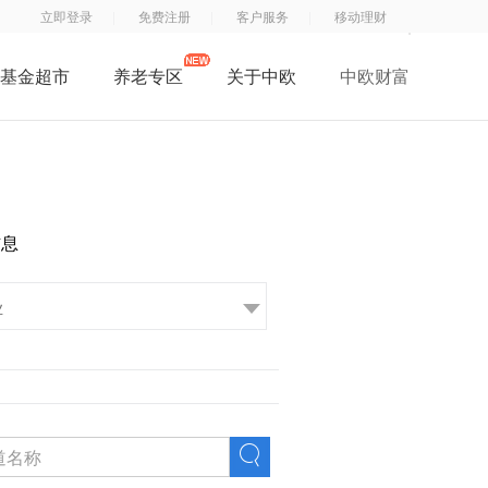
立即登录
免费注册
客户服务
移动理财
基金超市
养老专区
关于中欧
中欧财富
了解中欧
中
钱
钱
中欧子公司
欧
滚
滚
中欧公益
基
滚
滚
招贤纳士
金
服
App
信息
联系我们
订
务
阅
号
号