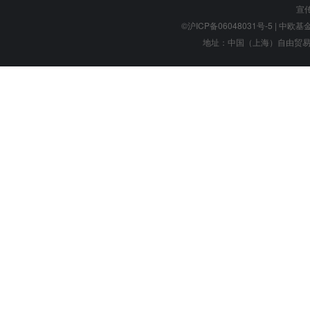
宣
©沪ICP备06048031号-5
| 中欧基金管
地址：中国（上海）自由贸易试验