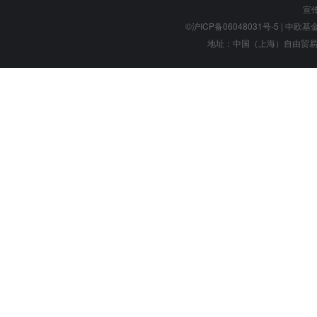
宣
©沪ICP备06048031号-5
| 中欧基金管
地址：中国（上海）自由贸易试验