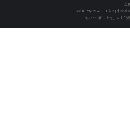
宣
©沪ICP备06048031号-5
| 中欧基金管
地址：中国（上海）自由贸易试验