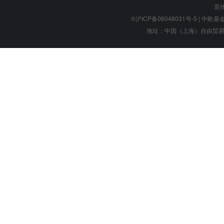
宣
©沪ICP备06048031号-5
| 中欧基金管
地址：中国（上海）自由贸易试验