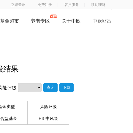
立即登录
免费注册
客户服务
移动理财
基金超市
养老专区
关于中欧
中欧财富
了解中欧
中
钱
钱
中欧子公司
欧
滚
滚
中欧公益
基
滚
滚
招贤纳士
金
服
App
级结果
联系我们
订
务
阅
号
风险评级:
查询
下载
号
基金类型
风险评级
混合型基金
R3-中风险