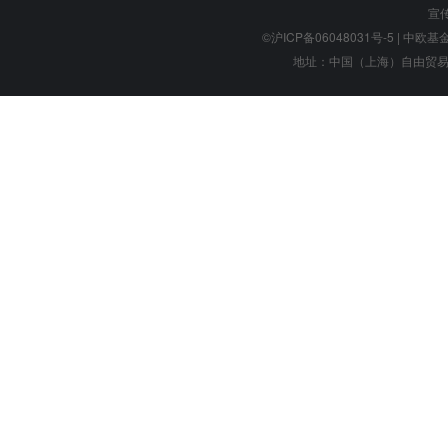
宣
©沪ICP备06048031号-5
| 中欧基金管
地址：中国（上海）自由贸易试验