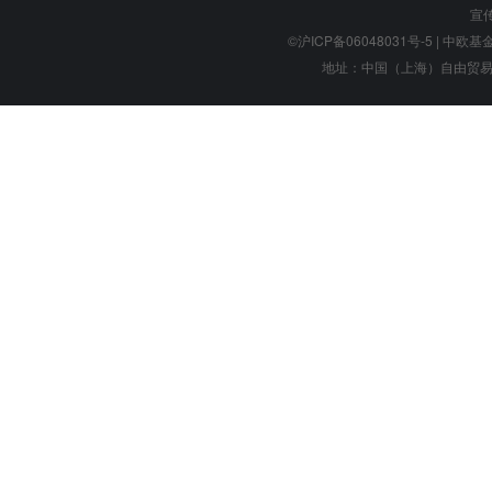
宣
©沪ICP备06048031号-5
| 中欧基金管
地址：中国（上海）自由贸易试验