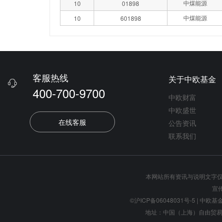
中煤能源
10
01898
中煤能源
10
601898
客服热线
关于中欧基金

400-700-9700
中欧财富
中欧盛世
在线客服
公告资讯
联系我们
本网站所有资讯与说明文字
宣
©沪ICP备06048031号-5
| 中欧基金管
地址：中国（上海）自由贸易试验