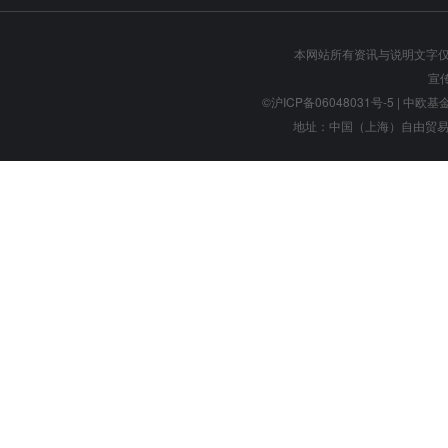
本网站所有资讯与说明文字
宣
©沪ICP备06048031号-5
| 中欧基金管
地址：中国（上海）自由贸易试验