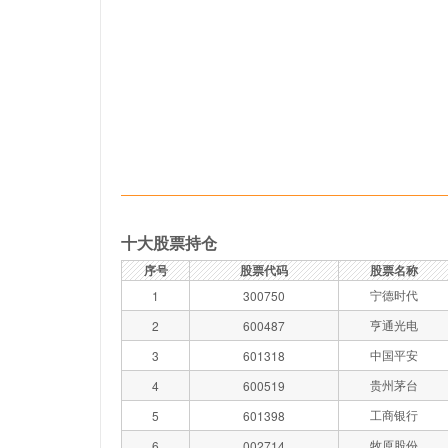
十大股票持仓
序号
股票代码
股票名称
宁德时代
1
300750
亨通光电
2
600487
中国平安
3
601318
贵州茅台
4
600519
工商银行
5
601398
牧原股份
6
002714