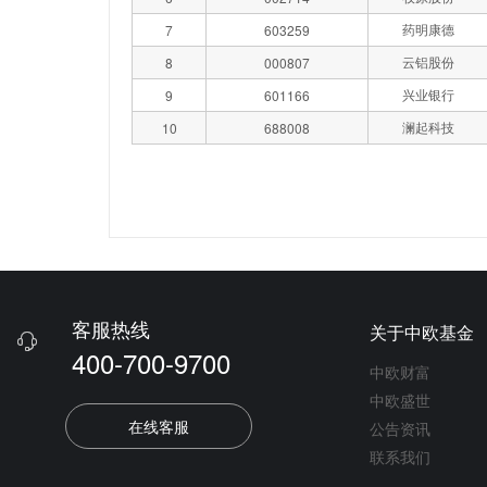
药明康德
7
603259
云铝股份
8
000807
兴业银行
9
601166
澜起科技
10
688008
客服热线
关于中欧基金

400-700-9700
中欧财富
中欧盛世
在线客服
公告资讯
联系我们