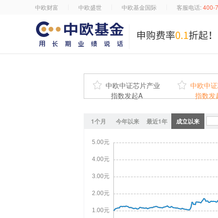
中欧财富
中欧盛世
中欧基金国际
客服电话:
400-

中欧中证芯片产业

中欧中证
指数发起A
指数发
1个月
今年以来
最近1年
成立以来