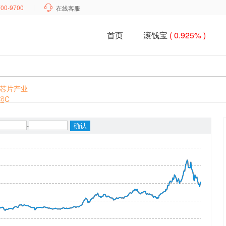
700-9700

在线客服
首页
滚钱宝
( 0.925% )
芯片产业
起C
-