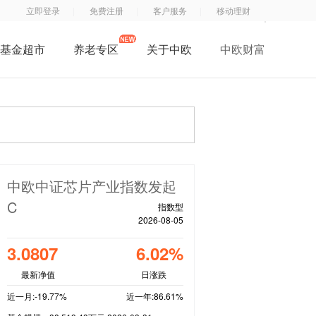
立即登录
免费注册
客户服务
移动理财
基金超市
养老专区
关于中欧
中欧财富
了解中欧
中
钱
钱
中欧子公司
欧
滚
滚
中欧公益
基
滚
滚
招贤纳士
金
服
App
联系我们
订
务
中欧中证芯片产业指数发起
阅
号
C
指数型
号
2026-08-05
3.0807
6.02%
最新净值
日涨跌
近一月:-19.77%
近一年:86.61%