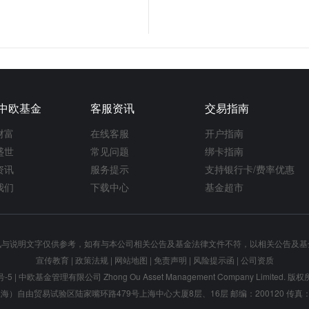
中欧基金
客服资讯
交易指南
财富
在线客服
开户指南
盛世
常见问题
绑卡指南
资讯
服务提示
支持银行卡/费率优惠
我们
下载中心
基金超市
讯与说明文字仅供参考，如有与本公司相关公告及基金法律文件不符，以相关公告及基
宣传教育
|
政策法规
|
网站地图
|
免责声明
|
风险提示函
|
公司资质
号-5
| 中欧基金管理有限公司 Zhong Ou Asset Management Company Limited.
）自由贸易试验区陆家嘴环路479号上海中心大厦8层、16层 邮编：200120 传真：021