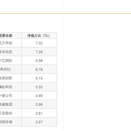
股票名称
净值占比（%）
北方华创
7.32
海光信息
7.26
中芯国际
6.98
寒武纪
6.78
兆易创新
6.16
澜起科技
5.33
中微公司
4.99
豪威集团
2.99
芯原股份
2.81
佰维存储
2.57