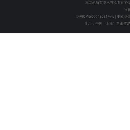
本网站所有资讯与说明文字
宣
©沪ICP备06048031号-5
| 中欧基金管
地址：中国（上海）自由贸易试验