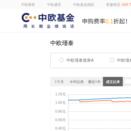
中欧财富
中欧盛世
中欧基金国际
客服电话:
400-
中欧瑾泰

中欧瑾泰债券A

中欧瑾
1个月
今年以来
最近1年
成立以来