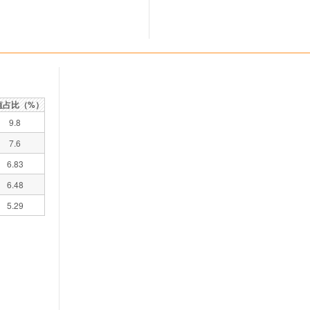
值占比（%）
9.8
7.6
6.83
6.48
5.29