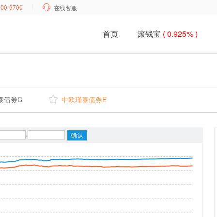
700-9700

在线客服
首页
滚钱宝
( 0.925% )
泰债券C

中欧瑾泰债券E
-