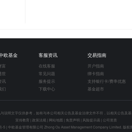
中欧基金
客服资讯
交易指南
财富
在线客服
开户指南
盛世
常见问题
绑卡指南
资讯
服务提示
支持银行卡/费率优惠
我们
下载中心
基金超市
讯与说明文字仅供参考，如有与本公司相关公告及基金法律文件不符，以相关公告及基
宣传教育
|
政策法规
|
网站地图
|
免责声明
|
风险提示函
|
公司资质
号-5
| 中欧基金管理有限公司 Zhong Ou Asset Management Company Limited.