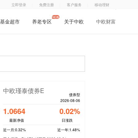
立即登录
免费注册
客户服务
移动理财
基金超市
养老专区
关于中欧
中欧财富
了解中欧
中
钱
钱
中欧子公司
欧
滚
滚
中欧公益
基
滚
滚
招贤纳士
金
服
App
联系我们
订
务
阅
号
中欧瑾泰债券E
号
债券型
2026-08-06
1.0664
0.02%
最新净值
日涨跌
近一月:0.32%
近一年:1.48%