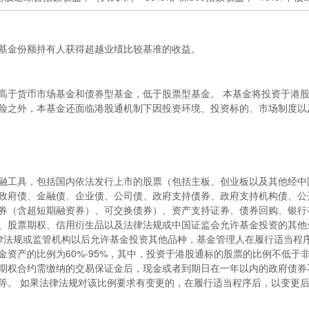
基金份额持有人获得超越业绩比较基准的收益。
高于货币市场基金和债券型基金，低于股票型基金。 本基金将投资于港
险之外，本基金还面临港股通机制下因投资环境、投资标的、市场制度以
融工具，包括国内依法发行上市的股票（包括主板、创业板以及其他经中
政府债、金融债、企业债、公司债、政府支持债券、政府支持机构债、公
券（含超短期融资券）、可交换债券）、资产支持证券、债券回购、银行
、股票期权、信用衍生品以及法律法规或中国证监会允许基金投资的其他
法律法规或监管机构以后允许基金投资其他品种，基金管理人在履行适当程
资产的比例为60%-95%，其中，投资于港股通标的股票的比例不低于
期权合约需缴纳的交易保证金后，现金或者到期日在一年以内的政府债券
等。 如果法律法规对该比例要求有变更的，在履行适当程序后，以变更