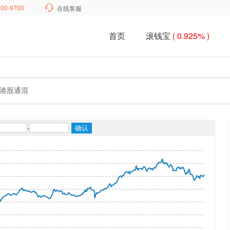
700-9700

在线客服
首页
滚钱宝
( 0.925% )
港股通混
-