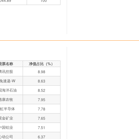
044.89
100
股票名称
净值占比（%）
腾讯控股
8.98
兔速递-W
8.63
国海洋石油
8.52
德康农牧
7.95
虹半导体
7.78
紫金矿业
7.65
中国铝业
7.51
心动公司
6.37