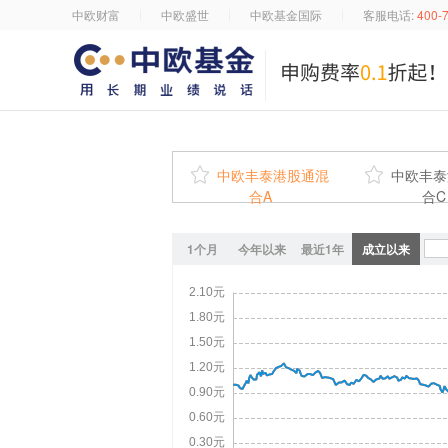
中欧财富
中欧盛世
中欧基金国际
客服电话:
400-

中欧丰泰港股通混

中欧丰泰
合A
合C
1个月
今年以来
最近1年
成立以来