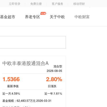
立即登录
免费注册
客户服务
移动理财
基金超市
养老专区
关于中欧
中欧财富
了解中欧
中
钱
钱
中欧子公司
欧
滚
滚
中欧公益
基
滚
滚
招贤纳士
金
服
App
联系我们
订
务
中欧丰泰港股通混合A
阅
号
混合型
2026-08-05
号
1.5366
2.80%
最新净值
日涨跌
近一月:4.59%
近一年:1.61%
基金规模：62,483.57万元 2026-03-31