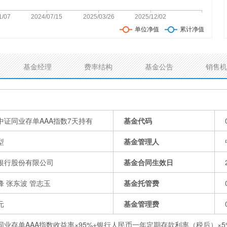
基金经理
费率结构
基金公告
销售机
中证同业存单AAA指数7天持有
基金代码
型
基金管理人
银行股份有限公司
基金合同生效日
峰 张东波 管志玉
基金托管费
元
基金管理费
同业存单AAA指数收益率×95%+银行人民币一年定期存款利率（税后）×5