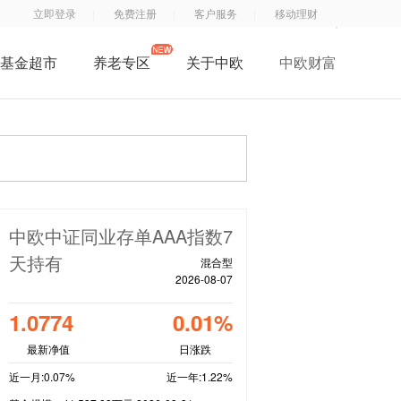
立即登录
免费注册
客户服务
移动理财
基金超市
养老专区
关于中欧
中欧财富
了解中欧
中
钱
钱
中欧子公司
欧
滚
滚
中欧公益
基
滚
滚
招贤纳士
金
服
App
联系我们
订
务
中欧中证同业存单AAA指数7
阅
号
天持有
混合型
号
2026-08-07
1.0774
0.01%
最新净值
日涨跌
近一月:0.07%
近一年:1.22%