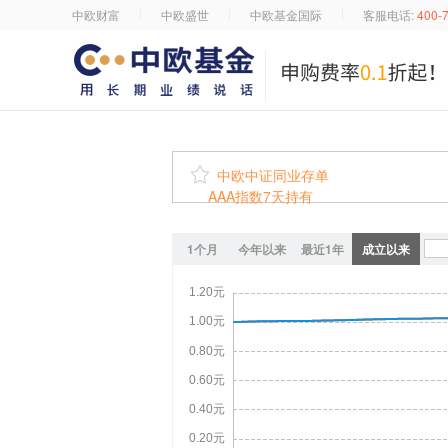
中欧财富
中欧盛世
中欧基金国际
客服电话:
400-

中欧中证同业存单
AAA指数7天持有
1个月
今年以来
最近1年
成立以来