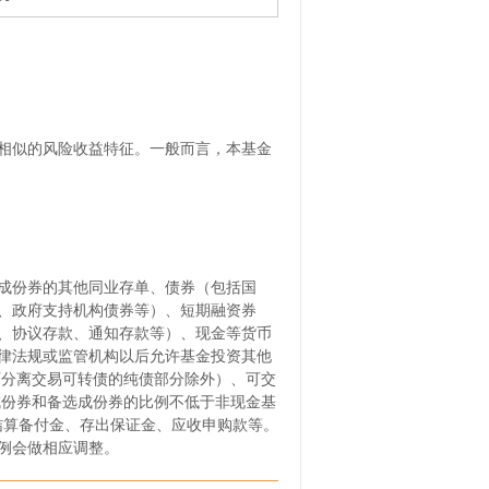
相似的风险收益特征。一般而言，本基金
成份券的其他同业存单、债券（包括国
、政府支持机构债券等）、短期融资券
、协议存款、通知存款等）、现金等货币
律法规或监管机构以后允许基金投资其他
可分离交易可转债的纯债部分除外）、可交
成份券和备选成份券的比例不低于非现金基
结算备付金、存出保证金、应收申购款等。
例会做相应调整。