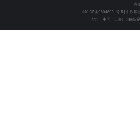
宣
©沪ICP备06048031号-5
| 中欧基金管
地址：中国（上海）自由贸易试验