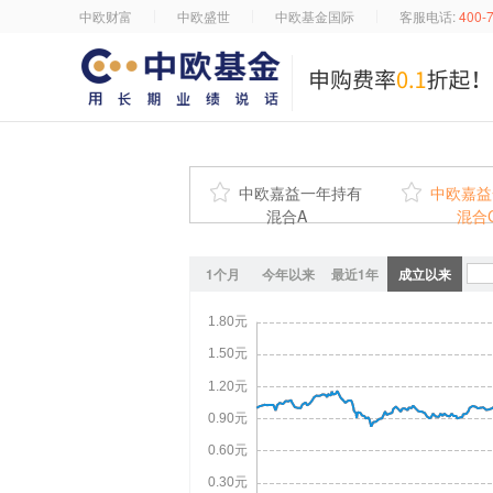
中欧财富
中欧盛世
中欧基金国际
客服电话:
400-

中欧嘉益一年持有

中欧嘉益
混合A
混合
1个月
今年以来
最近1年
成立以来