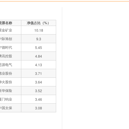
股票名称
净值占比（%）
紫金矿业
10.18
中际旭创
9.3
宁德时代
5.45
腾讯控股
4.84
思源电气
4.13
德业股份
3.71
神火股份
3.64
新华保险
3.52
厦门钨业
3.46
中国太保
3.08