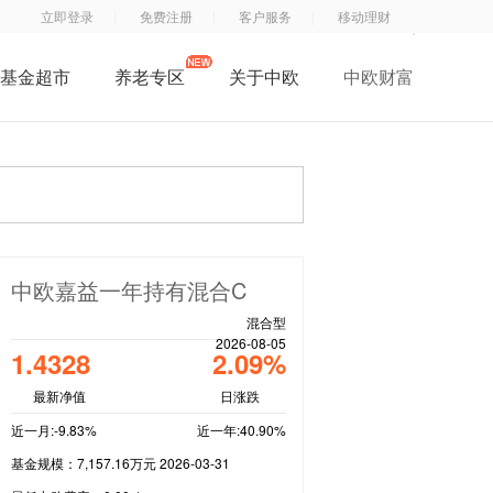
立即登录
免费注册
客户服务
移动理财
基金超市
养老专区
关于中欧
中欧财富
了解中欧
中
钱
钱
中欧子公司
欧
滚
滚
中欧公益
基
滚
滚
招贤纳士
金
服
App
联系我们
订
务
中欧嘉益一年持有混合C
阅
号
混合型
号
2026-08-05
1.4328
2.09%
最新净值
日涨跌
近一月:-9.83%
近一年:40.90%
基金规模：7,157.16万元 2026-03-31