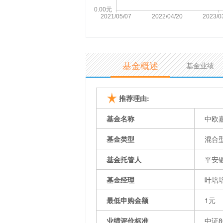
基金概述
基金业绩
推荐理由:
基金名称
中欧
基金类型
混合
基金托管人
平安
基金经理
叶培
最低申购金额
1元
业绩评价标准
中证8