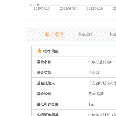
基金概述
基金业绩
基
推荐理由:
基金名称
中欧心益稳健6个
基金类型
混合型
基金托管人
平安银行股份有
基金经理
黄华 陈蒙
最低申购金额
1元
业绩评价标准
中债综合财富（总