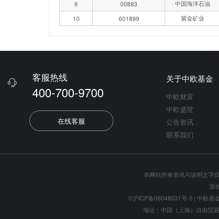
中国海洋石油
9
00883
紫金矿业
10
601899
客服热线
关于中欧基金

400-700-9700
中欧财富
中欧盛世
在线客服
公告资讯
联系我们
本网站所有资讯与说明文字
宣
©沪ICP备06048031号-5
| 中欧基金管
地址：中国（上海）自由贸易试验