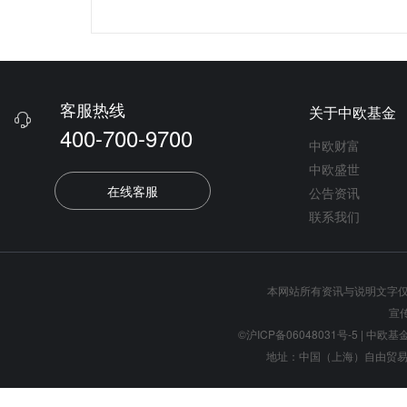
客服热线
关于中欧基金

400-700-9700
中欧财富
中欧盛世
在线客服
公告资讯
联系我们
本网站所有资讯与说明文字
宣
©沪ICP备06048031号-5
| 中欧基金管
地址：中国（上海）自由贸易试验