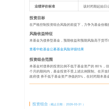
业绩评价标准
该封闭期起始日公
投资目标
在严格控制投资组合风险的前提下，力争为基金份额
风险收益特征
本基金为债券型基金，预期收益和预期风险高于货币
查看中欧基金公募基金风险评级结果
投资组合范围
本基金对债券的投资比例不低于基金资产的 80％，
个月的期间内，基金投资不受上述比例限制。在开放
政府债 券不低于基金资产净值的5%，在封闭期本基
投资组合
（截止日期： 2026-03-31 ）