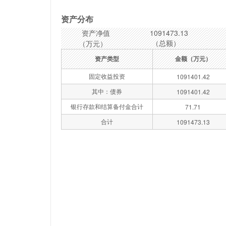
资产分布
资产净值
1091473.13
（总额）
（万元）
资产类型
金额（万元）
固定收益投资
1091401.42
其中：债券
1091401.42
银行存款和结算备付金合计
71.71
合计
1091473.13