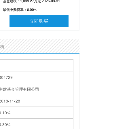
基金规模：1,039.27万元 2026-03-31
最低申购费率：
0.00%
立即购买
构
004729
中欧基金管理有限公司
2018-11-28
0.10%
0.30%