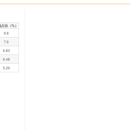
值占比（%）
9.8
7.6
6.83
6.48
5.29