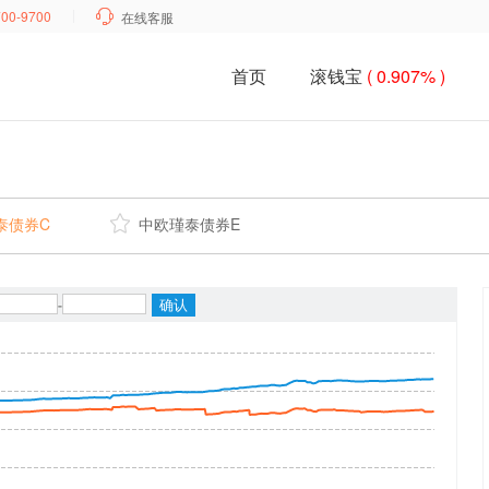
700-9700

在线客服
首页
滚钱宝
( 0.907% )
泰债券C

中欧瑾泰债券E
-