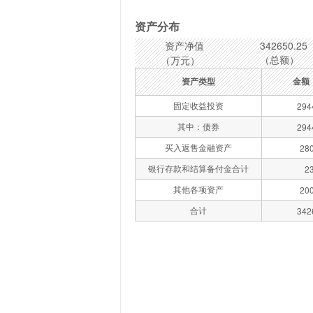
资产分布
资产净值
342650.25
（总额）
（万元）
资产类型
金额
固定收益投资
294
其中：债券
294
买入返售金融资产
280
银行存款和结算备付金合计
2
其他各项资产
200
合计
342