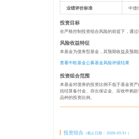
业绩评价标准
中债
投资目标
在严格控制投资组合风险的前提下，通过
风险收益特征
本基金为债券型基金，其预期收益及预期
查看中欧基金公募基金风险评级结果
投资组合范围
本基金对债券的投资比例不低于基金资产
括结算备付金、存出保证金、应收申购款
品种的投资比例。
投资组合
（截止日期： 2026-03-31 ）