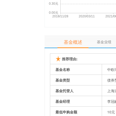
基金概述
基金业绩
推荐理由:
基金名称
中欧
基金类型
债券
基金托管人
上海
基金经理
李冠
最低申购金额
10元