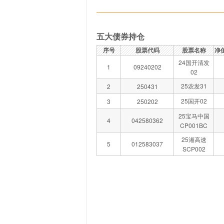
五大债券持仓
序号
股票代码
股票名称
净
24国开清发
1
09240202
02
25农发31
2
250431
25国开02
3
250202
25宝马中国
4
042580362
CP001BC
25湘高速
5
012583037
SCP002