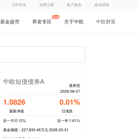
立即登录
免费注册
客户服务
移动理财
基金超市
养老专区
关于中欧
中欧财富
了解中欧
中
钱
钱
中欧子公司
欧
滚
滚
中欧公益
基
滚
滚
招贤纳士
金
服
App
联系我们
订
务
中欧短债债券A
阅
号
债券型
2026-08-07
号
1.0826
0.01%
最新净值
日涨跌
近一月:0.12%
近一年:1.61%
基金规模：227,830.46万元 2026-03-31