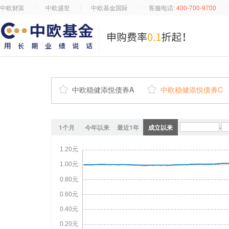
中欧财富
中欧盛世
中欧基金国际
客服电话:
400-700-9700

中欧稳健添悦债券A

中欧稳健添悦债券C
1个月
今年以来
最近1年
成立以来
-