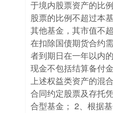
于境内股票资产的比例
股票的比例不超过本基
其他基金，其市值不超
在扣除国债期货合约
者到期日在一年以内的
现金不包括结算备付
上述权益类资产的混合
合同约定股票及存托凭
合型基金； 2、根据