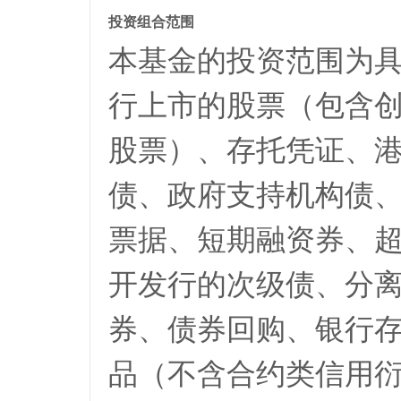
投资组合范围
本基金的投资范围为
行上市的股票（包含
股票）、存托凭证、
债、政府支持机构债
票据、短期融资券、
开发行的次级债、分
券、债券回购、银行
品（不含合约类信用