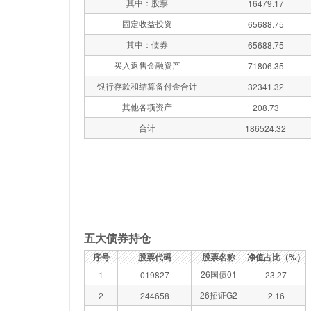
其中：股票
16479.17
固定收益投资
65688.75
其中：债券
65688.75
买入返售金融资产
71806.35
银行存款和结算备付金合计
32341.32
其他各项资产
208.73
合计
186524.32
五大债券持仓
序号
股票代码
股票名称
净值占比（%）
26国债01
1
019827
23.27
26招证G2
2
244658
2.16