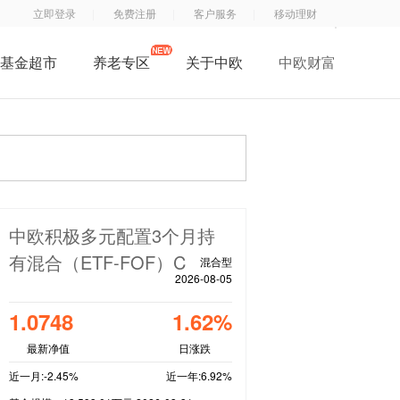
立即登录
免费注册
客户服务
移动理财
基金超市
养老专区
关于中欧
中欧财富
了解中欧
中
钱
钱
中欧子公司
欧
滚
滚
中欧公益
基
滚
滚
招贤纳士
金
服
App
联系我们
订
务
中欧积极多元配置3个月持
阅
号
有混合（ETF-FOF）C
混合型
号
2026-08-05
1.0748
1.62%
最新净值
日涨跌
近一月:-2.45%
近一年:6.92%