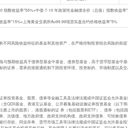
00 指数收益率*55%+中债-7-10 年政策性金融债全价（总值）指数收益率*25
x）收益率*15%+上海黄金交易所Au99.99现货实盘合约价格收益率*5%
有不同风险收益特征的基金和其他资产，在严格控制投资组合风险的前提
风险与预期收益高于债券型基金中基金、债券型基金，高于货币型基金中
标的证券，需承担港股通机制下因投资环境、投资标的、市场制度以及交
证券投资基金、股票、债券等金融工具及法律法规或中国证监会允许基金
含QDII基金、香港互认基金、公开募集基础设施证券投资基金（以下简称“
注册上市的股票）、港股通标的证 券（包括股票和ETF）、债券（包括
券、次级债、地方政府债、政府支持机构债、政府支持债券、可转换债券
银行存款、同业存单、货币市场工具等法律法规或中国证监会允许基金投
以后允许基金投资其他品种，基金管理人在履行适当程序后，可以将其纳入