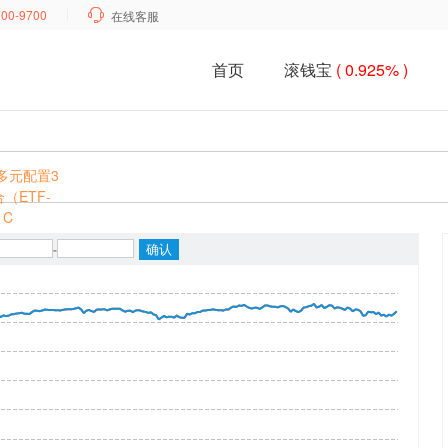
700-9700

在线客服
首页
滚钱宝
( 0.925% )
多元配置3
（ETF-
）C
-