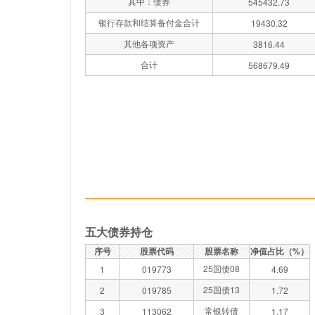
其中：债券
545432.73
银行存款和结算备付金合计
19430.32
其他各项资产
3816.44
合计
568679.49
五大债券持仓
序号
股票代码
股票名称
净值占比（%）
25国债08
1
019773
4.69
25国债13
2
019785
1.72
常银转债
3
113062
1.17